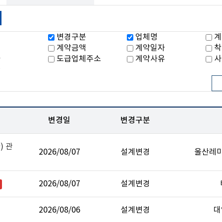
일
변경구분
업체명
계
율
계약금액
계약일자
착
자
도급업체주소
계약사유
사
관
변경일
변경구분
) 관
2026/08/07
설계변경
울산레
2026/08/07
설계변경
2026/08/06
설계변경
대