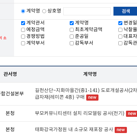
계약명
상호명
계약관서
계약명
변경
예정금액
최초계약금액
낙찰
경쟁방법
준공일
대표
이 소
계약부서
감독부서
감독
관서명
계약명
길천산단~지화마을간(중1-141) 도로개설공사(2차
종합건설본부
급자재(레미콘 4종) 구매
본청
부모커뮤니티센터 설치 리모델링 공사(전기)
본청
태화강국가정원 내 소규모 재포장 공사