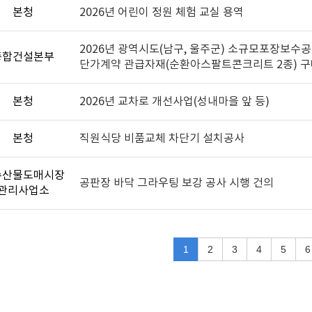
본청
2026년 어린이 정원 체험 교실 용역
2026년 광역시도(남구, 울주군) 소규모포장보수
종합건설본부
단가계약 관급자재(순환아스팔트콘크리트 2종) 
본청
2026년 교차로 개선사업(성내마을 앞 등)
본청
직원식당 비품교체 차단기 설치공사
수산물도매시장
공판장 바닥 그라우팅 보강 공사 시행 건의
관리사업소
1
2
3
4
5
6