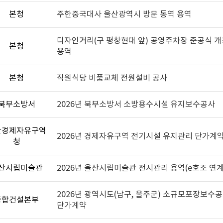
본청
주한중국대사 울산광역시 방문 통역 용역
디자인거리(구 평창현대 앞) 공영주차장 준공식 개
본청
용역
본청
직원식당 비품교체 전원설비 공사
북부소방서
2026년 북부소방서 소방용수시설 유지보수공사
산경제자유구역
2026년 경제자유구역 전기시설 유지관리 단가계
청
산시립미술관
2026년 울산시립미술관 전시관리 용역(e호조 연계
2026년 광역시도(남구, 울주군) 소규모포장보수
종합건설본부
단가계약