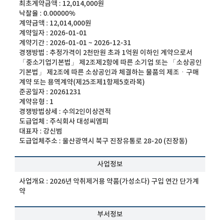
최초계약금액 :
12,014,000원
낙찰율 :
0.00000%
계약금액 :
12,014,000원
계약일자 :
2026-01-01
계약기간 :
2026-01-01 ~ 2026-12-31
경쟁방법 :
추정가격이 2천만원 초과 1억원 이하인 계약으로서
「중소기업기본법」 제2조제2항에 따른 소기업 또는 「소상공인
기본법」 제2조에 따른 소상공인과 체결하는 물품의 제조ㆍ구매
계약 또는 용역계약(제25조제1항제5호라목)
준공일자 :
20261231
계약유형 :
1
경쟁방법상세 :
수의2인이상견적
도급업체 :
주식회사 대성씨엠피
대표자 :
강신범
도급업체주소 :
울산광역시 북구 진장유통로 28-20 (진장동)
사업정보
사업개요 :
2026년 악취제거용 약품(가성소다) 구입 연간 단가계
약
부서정보