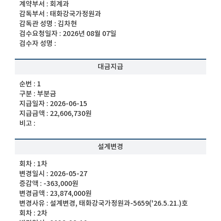
계약부서 :
회계과
감독부서 :
태화강국가정원과
감독관 성명 :
김차현
검수요청일자 :
2026년 08월 07일
검수자 성명 :
대금지급
순번 :
1
구분 :
부분금
지급일자 :
2026-06-15
지급금액 :
22,606,730원
비고 :
설계변경
회차 :
1차
변경일시 :
2026-05-27
증감액 :
-363,000원
변경금액 :
23,874,000원
변경사유 :
설계변경, 태화강국가정원과-5659('26.5.21.)호
회차 :
2차