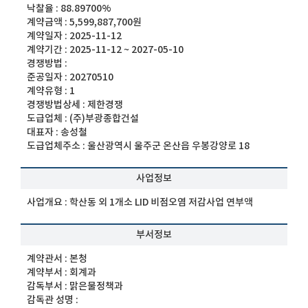
낙찰율 :
88.89700%
계약금액 :
5,599,887,700원
계약일자 :
2025-11-12
계약기간 :
2025-11-12 ~ 2027-05-10
경쟁방법 :
준공일자 :
20270510
계약유형 :
1
경쟁방법상세 :
제한경쟁
도급업체 :
(주)부광종합건설
대표자 :
송성철
도급업체주소 :
울산광역시 울주군 온산읍 우봉강양로 18
사업정보
사업개요 :
학산동 외 1개소 LID 비점오염 저감사업 연부액
부서정보
계약관서 :
본청
계약부서 :
회계과
감독부서 :
맑은물정책과
감독관 성명 :